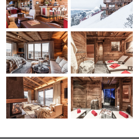
Hahnenkamm-Lodge-
Hahnenkamm-Lodge-
Kitzbuehel@andreaswimmer.com
Kitzbuehel@andreaswimmer.com
Hahnenkamm-Lodge-
Hahnenkamm-Lodge-
Kitzbuehel@andreaswimmer.com
Kitzbuehel@andreaswimmer.com
Hahnenkamm-Lodge-
Hahnenkamm-Lodge-
Kitzbuehel@andreaswimmer.com
Kitzbuehel@andreaswimmer.com