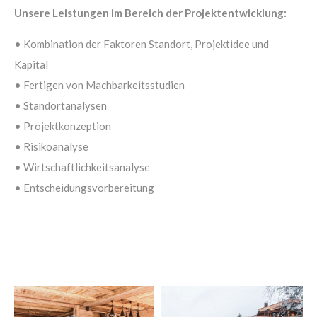
Unsere Leistungen im Bereich der Projektentwicklung:
About us
• Kombination der Faktoren Standort, Projektidee und
Kapital
Lorem ipsum dolor sit amet, consectetuer adipiscing
• Fertigen von Machbarkeitsstudien
elit.
• Standortanalysen
Aenean commodo ligula eget dolor. Aenean massa. Cum
• Projektkonzeption
sociis natoque penatibus et magnis dis parturient
• Risikoanalyse
montes, nascetur ridiculus mus. Donec quam felis,
• Wirtschaftlichkeitsanalyse
ultricies nec.
• Entscheidungsvorbereitung