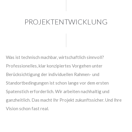
24h
/ 365days
PROJEKTENTWICKLUNG
We offer support for our customers
Mon - Fri 8:00am - 5:00pm
(GMT +1)
Get in touch
Was ist technisch machbar, wirtschaftlich sinnvoll?
Professionelles, klar konzipiertes Vorgehen unter
Cybersteel Inc.
Berücksichtigung der individuellen Rahmen- und
376-293 City Road, Suite 600
Standortbedingungen ist schon lange vor dem ersten
San Francisco, CA 94102
Spatenstich erforderlich. Wir arbeiten nachhaltig und
ganzheitlich. Das macht Ihr Projekt zukunftssicher. Und Ihre
Have any questions?
Vision schon fast real.
+44 1234 567 890
Drop us a line
info@yourdomain.com