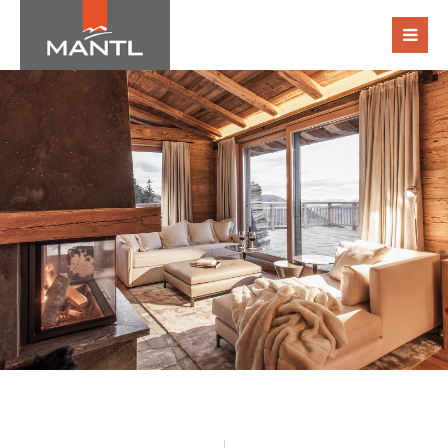
Login
Benutzername
Passwort
Register
|
Lost your password?
Support
Lorem ipsum dolor sit amet: