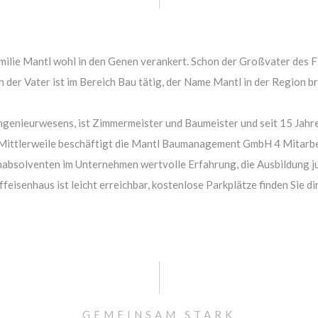
Familie Mantl wohl in den Genen verankert. Schon der Großvater des
 der Vater ist im Bereich Bau tätig, der Name Mantl in der Region 
enieurwesens, ist Zimmermeister und Baumeister und seit 15 Jahren
. Mittlerweile beschäftigt die Mantl Baumanagement GmbH 4 Mitarbei
bsolventen im Unternehmen wertvolle Erfahrung, die Ausbildung ju
feisenhaus ist leicht erreichbar, kostenlose Parkplätze finden Sie d
GEMEINSAM STARK