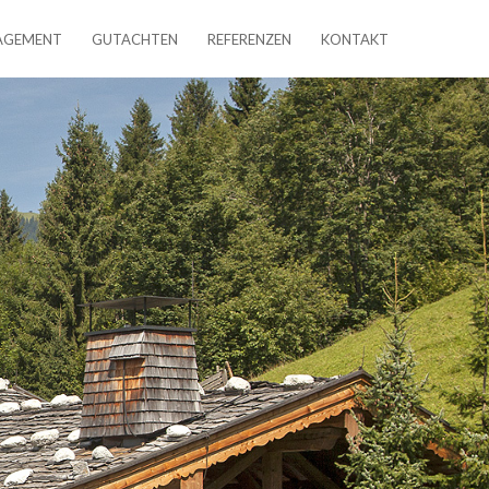
AGEMENT
GUTACHTEN
REFERENZEN
KONTAKT
About us
Lorem ipsum dolor sit amet,
consectetuer adipiscing elit.
Aenean commodo ligula eget dolor.
Aenean massa. Cum sociis natoque
penatibus et magnis dis parturient
montes, nascetur ridiculus mus. Donec
quam felis, ultricies nec.