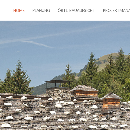
HOME
PLANUNG
ÖRTL. BAUAUFSICHT
PROJEKTMAN
ort
Get in touch
sum dolor sit amet:
Cybersteel Inc.
376-293 City Road, Suite 600
San Francisco, CA 94102
4h
/ 365days
Have any questions?
+44 1234 567 890
Drop us a line
info@yourdomain.com
 support for our customers
ri 8:00am - 5:00pm
(GMT +1)