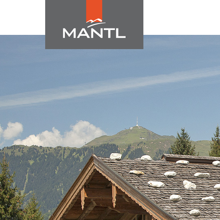
Login
Supp
Benutzername
Lorem ip
Passwort
2
We offer
Register
|
Lost your password?
Mon - F