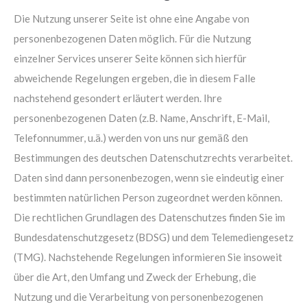
Die Nutzung unserer Seite ist ohne eine Angabe von
24h
/ 365days
personenbezogenen Daten möglich. Für die Nutzung
einzelner Services unserer Seite können sich hierfür
abweichende Regelungen ergeben, die in diesem Falle
We offer support for our customers
nachstehend gesondert erläutert werden. Ihre
Mon - Fri 8:00am - 5:00pm
(GMT +1)
personenbezogenen Daten (z.B. Name, Anschrift, E-Mail,
Get in touch
Telefonnummer, u.ä.) werden von uns nur gemäß den
Bestimmungen des deutschen Datenschutzrechts verarbeitet.
Cybersteel Inc.
Daten sind dann personenbezogen, wenn sie eindeutig einer
376-293 City Road, Suite 600
bestimmten natürlichen Person zugeordnet werden können.
San Francisco, CA 94102
Die rechtlichen Grundlagen des Datenschutzes finden Sie im
Bundesdatenschutzgesetz (BDSG) und dem Telemediengesetz
Have any questions?
(TMG). Nachstehende Regelungen informieren Sie insoweit
+44 1234 567 890
über die Art, den Umfang und Zweck der Erhebung, die
Drop us a line
Nutzung und die Verarbeitung von personenbezogenen
info@yourdomain.com