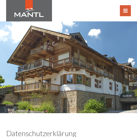
Login
Benutzername
Passwort
Register
|
Lost your password?
Support
Lorem ipsum dolor sit amet:
Datenschutzerklärung