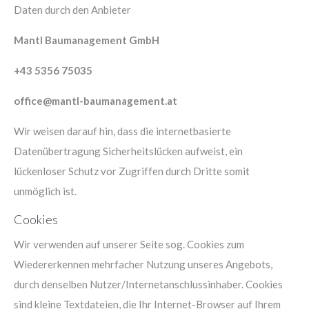
Daten durch den Anbieter
About us
Mantl Baumanagement GmbH
Lorem ipsum dolor sit amet, consectetuer adipiscing
+43 5356 75035
elit.
office@mantl-baumanagement.at
Aenean commodo ligula eget dolor. Aenean massa. Cum
Wir weisen darauf hin, dass die internetbasierte
sociis natoque penatibus et magnis dis parturient
Datenübertragung Sicherheitslücken aufweist, ein
montes, nascetur ridiculus mus. Donec quam felis,
lückenloser Schutz vor Zugriffen durch Dritte somit
ultricies nec.
unmöglich ist.
Cookies
Wir verwenden auf unserer Seite sog. Cookies zum
Wiedererkennen mehrfacher Nutzung unseres Angebots,
durch denselben Nutzer/Internetanschlussinhaber. Cookies
sind kleine Textdateien, die Ihr Internet-Browser auf Ihrem